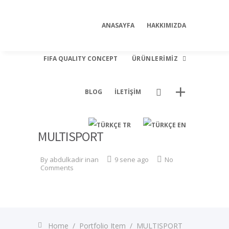
our dealers
viagrapascherfr
ANASAYFA
HAKKIMIZDA
FIFA QUALITY CONCEPT
ÜRÜNLERIMIZ
BLOG
İLETIŞIM
Futbol
TR
EN
MULTISPORT
Landscape
Multi Sport
By
abdulkadir inan
9 sene ago
No
Comments
Tenis
Home
/
Portfolio Item
/
MULTISPORT