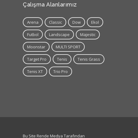
Çalışma Alanlarımız
Arena
Classic
Dow
Ekol
Futbol
Landscape
Majestic
Moonstar
MULTI SPORT
Target Pro
Tenis
Tenis Grass
Tenis XT
Trio Pro
Bu Site Rende Medya Tarafından